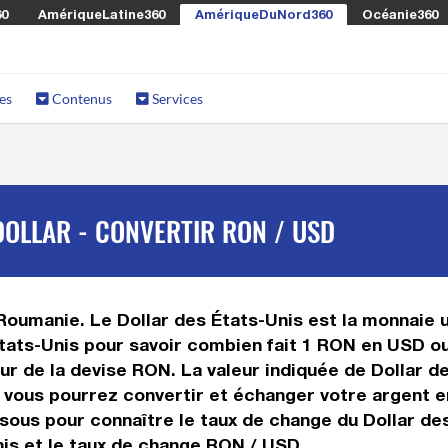
60
AmériqueLatine360
AmériqueDuNord360
Océanie360
es
Contenus
Services
OLLAR - CONVERTIR RON / USD
oumanie. Le Dollar des États-Unis est la monnaie ut
ats-Unis pour savoir combien fait 1 RON en USD ou 
ur de la devise RON. La valeur indiquée de Dollar d
vous pourrez convertir et échanger votre argent en
sous pour connaître le taux de change du Dollar des
nis et le taux de change RON / USD.