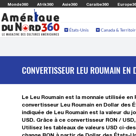
Monde360
Afrik360
Asie360
Caraibe360
Europe3
États-Unis
Canada & Territoir
CONVERTISSEUR LEU ROUMAIN EN D
Le Leu Roumain est la monnaie utilisée en R
convertisseur Leu Roumain en Dollar des Ét
indiquée de Leu Roumain est la valeur du jo
USD. Grâce à ce convertisseur RON / USD, 
Utilisez les tableaux de valeurs USD ci-des
change RON à partir de Dollar des États-U