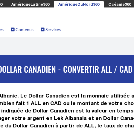
60
AmériqueLatine360
AmériqueDuNord360
Océanie360
es
Contenus
Services
DOLLAR CANADIEN - CONVERTIR ALL / CAD
Albanie. Le Dollar Canadien est la monnaie utilisée
mbien fait 1 ALL en CAD ou le montant de votre choi
ur indiquée de Dollar Canadien est la valeur en tem
ger votre argent en Lek Albanais et en Dollar Canad
 du Dollar Canadien à partir de ALL, le taux de cha