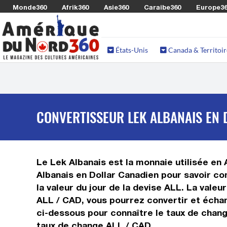
Monde360
Afrik360
Asie360
Caraibe360
Europe3
États-Unis
Canada & Territoir
CONVERTISSEUR LEK ALBANAIS EN 
Le Lek Albanais est la monnaie utilisée en 
Albanais en Dollar Canadien pour savoir co
la valeur du jour de la devise ALL. La vale
ALL / CAD, vous pourrez convertir et échan
ci-dessous pour connaître le taux de change
taux de change ALL / CAD.