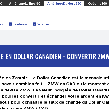
60
AmériqueLatine360
AmériqueDuNord360
Océanie360
es
Contenus
Services
E EN DOLLAR CANADIEN - CONVERTIR ZMW
e en Zambie. Le Dollar Canadien est la monnaie uti
savoir combien fait 1 ZMW en CAD ou le montant de
la devise ZMW. La valeur indiquée de Dollar Canadi
 pourrez convertir et échanger votre argent en Kw
ssous pour connaître le taux de change du Dollar Ca
ux de change ZMW / CAD.