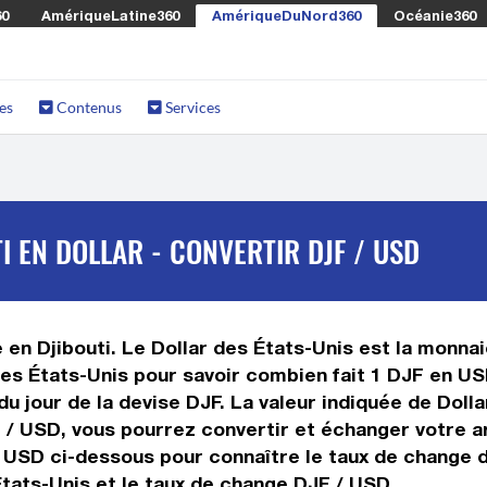
60
AmériqueLatine360
AmériqueDuNord360
Océanie360
es
Contenus
Services
 EN DOLLAR - CONVERTIR DJF / USD
 en Djibouti. Le Dollar des États-Unis est la monnaie
des États-Unis pour savoir combien fait 1 DJF en US
 du jour de la devise DJF. La valeur indiquée de Doll
/ USD, vous pourrez convertir et échanger votre ar
s USD ci-dessous pour connaître le taux de change du
États-Unis et le taux de change DJF / USD.