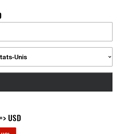
D
 => USD