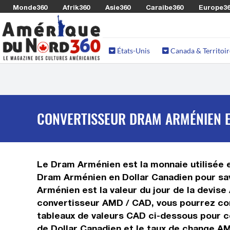
Monde360
Afrik360
Asie360
Caraibe360
Europe3
États-Unis
Canada & Territoir
CONVERTISSEUR DRAM ARMÉNIEN E
Le Dram Arménien est la monnaie utilisée e
Dram Arménien en Dollar Canadien pour sav
Arménien est la valeur du jour de la devis
convertisseur AMD / CAD, vous pourrez con
tableaux de valeurs CAD ci-dessous pour co
de Dollar Canadien et le taux de change A