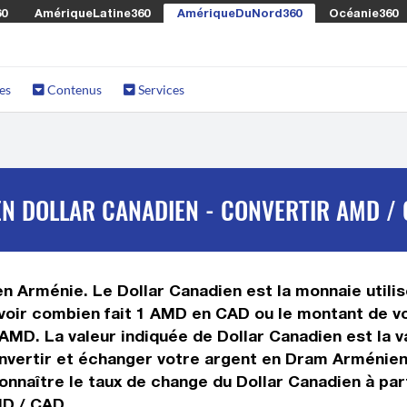
60
AmériqueLatine360
AmériqueDuNord360
Océanie360
es
Contenus
Services
N DOLLAR CANADIEN - CONVERTIR AMD /
n Arménie. Le Dollar Canadien est la monnaie utilis
oir combien fait 1 AMD en CAD ou le montant de vo
e AMD. La valeur indiquée de Dollar Canadien est la
vertir et échanger votre argent en Dram Arménien e
nnaître le taux de change du Dollar Canadien à par
MD / CAD.