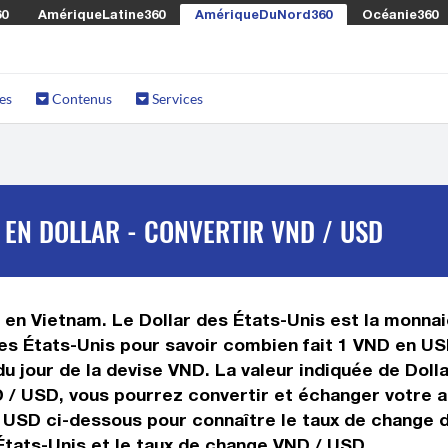
60
AmériqueLatine360
AmériqueDuNord360
Océanie360
es
Contenus
Services
EN DOLLAR - CONVERTIR VND / USD
en Vietnam. Le Dollar des États-Unis est la monnaie
s États-Unis pour savoir combien fait 1 VND en USD
u jour de la devise VND. La valeur indiquée de Doll
 / USD, vous pourrez convertir et échanger votre a
s USD ci-dessous pour connaître le taux de change d
États-Unis et le taux de change VND / USD.