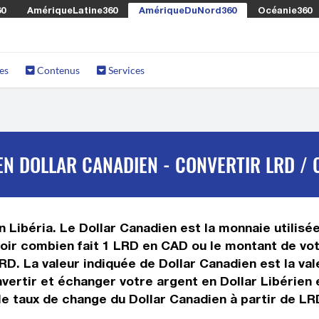
60
AmériqueLatine360
AmériqueDuNord360
Océanie360
es
Contenus
Services
EN DOLLAR CANADIEN - CONVERTIR LRD / 
en Libéria. Le Dollar Canadien est la monnaie utilis
voir combien fait 1 LRD en CAD ou le montant de votr
 LRD. La valeur indiquée de Dollar Canadien est la v
ertir et échanger votre argent en Dollar Libérien e
e taux de change du Dollar Canadien à partir de LRD