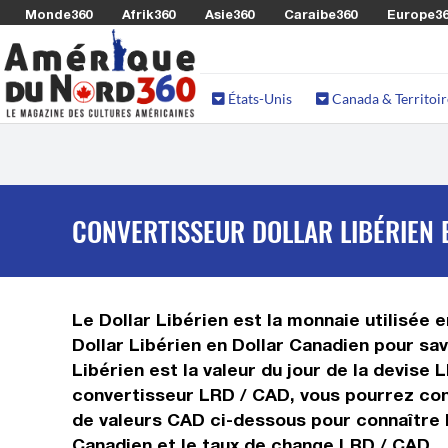
Monde360
Afrik360
Asie360
Caraibe360
Europe3
États-Unis
Canada & Territoir
CONVERTISSEUR DOLLAR LIBÉRIEN 
Le Dollar Libérien est la monnaie utilisée 
Dollar Libérien en Dollar Canadien pour sa
Libérien est la valeur du jour de la devise
convertisseur LRD / CAD, vous pourrez conv
de valeurs CAD ci-dessous pour connaître l
Canadien et le taux de change LRD / CAD.