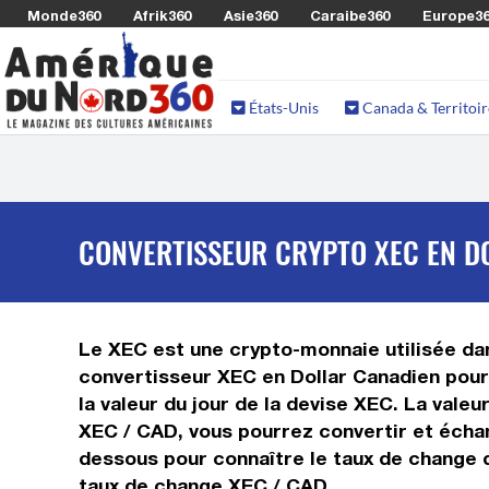
Monde360
Afrik360
Asie360
Caraibe360
Europe3
États-Unis
Canada & Territoir
CONVERTISSEUR CRYPTO XEC EN DO
Le XEC est une crypto-monnaie utilisée dan
convertisseur XEC en Dollar Canadien pour 
la valeur du jour de la devise XEC. La vale
XEC / CAD, vous pourrez convertir et échan
dessous pour connaître le taux de change d
taux de change XEC / CAD.