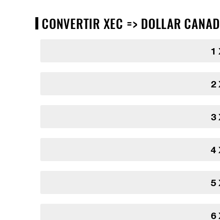
CONVERTIR XEC => DOLLAR CANADI
1
2
3
4
5
6