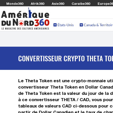
Monde360
Afrik360
Asie360
Caraibe360
Europe3
États-Unis
Canada & Territoir
CONVERTISSEUR CRYPTO THETA TOK
Le Theta Token est une crypto-monnaie util
convertisseur Theta Token en Dollar Canad
de Theta Token est la valeur du jour de la
à ce convertisseur THETA / CAD, vous pourr
tableaux de valeurs CAD ci-dessous pour c
partir de Dollar Canadien et le taux de ch