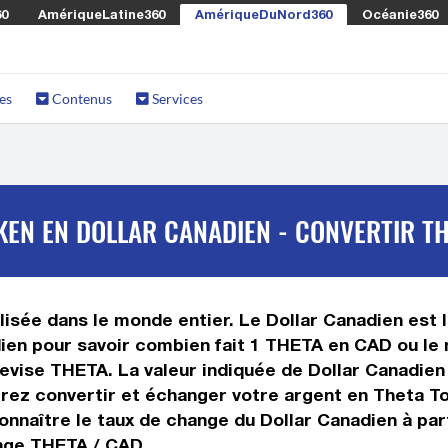
60
AmériqueLatine360
AmériqueDuNord360
Océanie360
es
Contenus
Services
EN EN DOLLAR CANADIEN - CONVERTIR TH
isée dans le monde entier. Le Dollar Canadien est l
ien pour savoir combien fait 1 THETA en CAD ou le m
 devise THETA. La valeur indiquée de Dollar Canadie
ez convertir et échanger votre argent en Theta Tok
onnaître le taux de change du Dollar Canadien à pa
ange THETA / CAD.