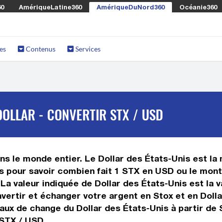
60
AmériqueLatine360
AmériqueDuNord360
Océanie360
es
Contenus
Services
OLLAR - CONVERTIR STX / USD
s le monde entier. Le Dollar des États-Unis est la 
s pour savoir combien fait 1 STX en USD ou le monta
. La valeur indiquée de Dollar des États-Unis est la
ertir et échanger votre argent en Stox et en Dollar
aux de change du Dollar des États-Unis à partir de 
 STX / USD.