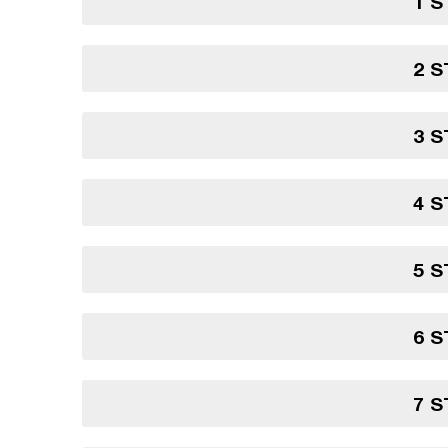
1 S
2 S
3 S
4 S
5 S
6 S
7 S