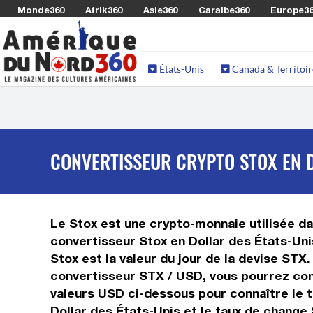
Monde360
Afrik360
Asie360
Caraibe360
Europe3
États-Unis
Canada & Territoir
CONVERTISSEUR CRYPTO STOX EN D
Le Stox est une crypto-monnaie utilisée dan
convertisseur Stox en Dollar des États-Uni
Stox est la valeur du jour de la devise STX
convertisseur STX / USD, vous pourrez conv
valeurs USD ci-dessous pour connaître le t
Dollar des États-Unis et le taux de change