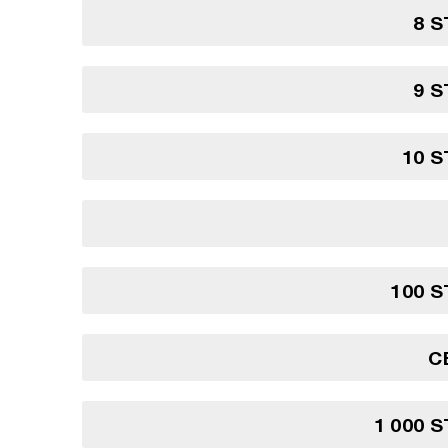
8 S
9 S
10 S
100 S
C
1 000 