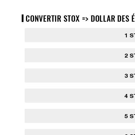
CONVERTIR STOX => DOLLAR DES É
1 S
2 S
3 S
4 S
5 S