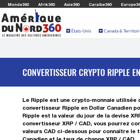
Monde360
Afrik360
Asie360
Caraibe360
Europe3
États-Unis
Canada & Territoir
CONVERTISSEUR CRYPTO RIPPLE EN
Le Ripple est une crypto-monnaie utilisée d
convertisseur Ripple en Dollar Canadien po
Ripple est la valeur du jour de la devise X
convertisseur XRP / CAD, vous pourrez conv
valeurs CAD ci-dessous pour connaître le t
Canadien et le taux de change XRP / CAD.