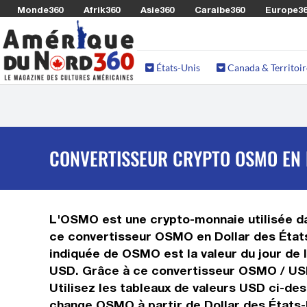
Monde360
Afrik360
Asie360
Caraibe360
Europe3
États-Unis
Canada & Territoir
CONVERTISSEUR CRYPTO OSMO EN 
L'OSMO est une crypto-monnaie utilisée dan
ce convertisseur OSMO en Dollar des États
indiquée de OSMO est la valeur du jour de 
USD. Grâce à ce convertisseur OSMO / USD
Utilisez les tableaux de valeurs USD ci-de
change OSMO à partir de Dollar des États-