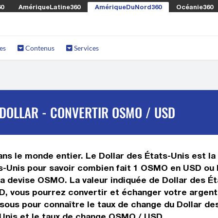
60
AmériqueLatine360
AmériqueDuNord360
Océanie360
es
Contenus
Services
DOLLAR - CONVERTIR OSMO / USD
s le monde entier. Le Dollar des États-Unis est la 
-Unis pour savoir combien fait 1 OSMO en USD ou l
la devise OSMO. La valeur indiquée de Dollar des Ét
, vous pourrez convertir et échanger votre argent
ssous pour connaître le taux de change du Dollar de
Unis et le taux de change OSMO / USD.