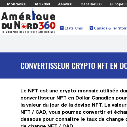
Monde360
Afrik360
Asie360
Caraibe360
Europe3
États-Unis
Canada & Territoir
CONVERTISSEUR CRYPTO NFT EN DO
Le NFT est une crypto-monnaie utilisée dan
convertisseur NFT en Dollar Canadien pour 
la valeur du jour de la devise NFT. La vale
NFT / CAD, vous pourrez convertir et échan
dessous pour connaître le taux de change d
de change NFT / CAD.