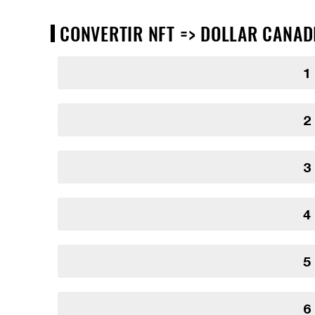
CONVERTIR NFT => DOLLAR CANADI
1
2
3
4
5
6