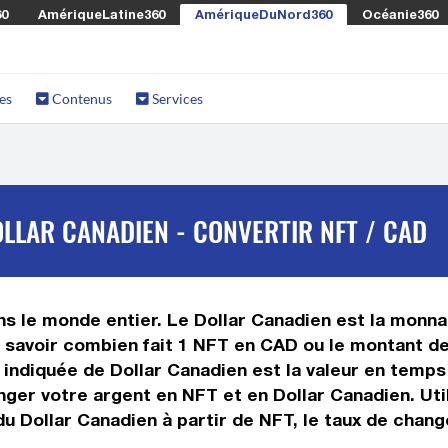
60
AmériqueLatine360
AmériqueDuNord360
Océanie360
es
Contenus
Services
LLAR CANADIEN - CONVERTIR NFT / CAD
s le monde entier. Le Dollar Canadien est la monnai
savoir combien fait 1 NFT en CAD ou le montant de 
ur indiquée de Dollar Canadien est la valeur en tem
ger votre argent en NFT et en Dollar Canadien. Util
u Dollar Canadien à partir de NFT, le taux de change