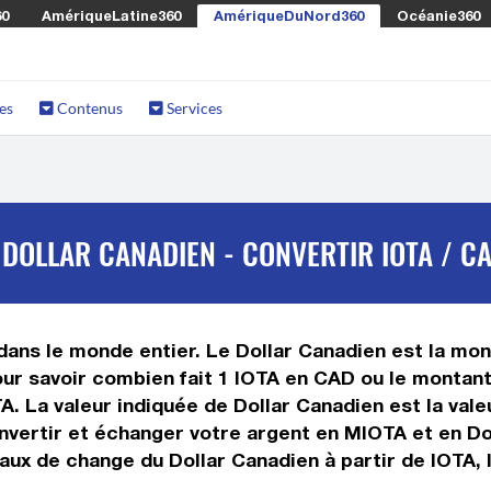
60
AmériqueLatine360
AmériqueDuNord360
Océanie360
es
Contenus
Services
DOLLAR CANADIEN - CONVERTIR IOTA / C
ans le monde entier. Le Dollar Canadien est la monn
r savoir combien fait 1 IOTA en CAD ou le montant 
TA. La valeur indiquée de Dollar Canadien est la va
vertir et échanger votre argent en MIOTA et en Dol
aux de change du Dollar Canadien à partir de IOTA, l