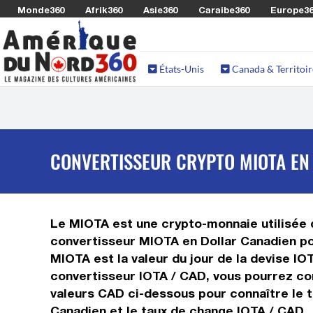
Monde360
Afrik360
Asie360
Caraibe360
Europe3
États-Unis
Canada & Territoir
CONVERTISSEUR CRYPTO MIOTA EN 
Le MIOTA est une crypto-monnaie utilisée d
convertisseur MIOTA en Dollar Canadien pou
MIOTA est la valeur du jour de la devise IO
convertisseur IOTA / CAD, vous pourrez con
valeurs CAD ci-dessous pour connaître le t
Canadien et le taux de change IOTA / CAD.