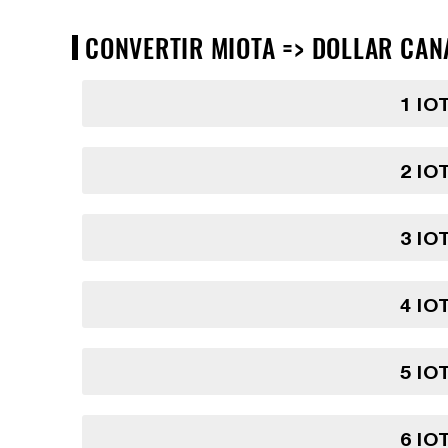
CONVERTIR MIOTA => DOLLAR CANA
1 IO
2 IO
3 IO
4 IO
5 IO
6 IO