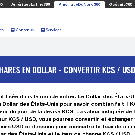
60
AmériqueLatine360
AmériqueDuNord360
Océanie360
es
Contenus
Services
ARES EN DOLLAR - CONVERTIR KCS / US
ilisée dans le monde entier. Le Dollar des États-Un
 Dollar des États-Unis pour savoir combien fait 1 
eur du jour de la devise KCS. La valeur indiquée de 
ur KCS / USD, vous pourrez convertir et échanger 
leurs USD ci-dessous pour connaître le taux de chan
lar des États-Unis et le taux de change KCS / USD.