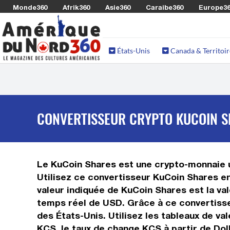
Monde360
Afrik360
Asie360
Caraibe360
Europe3
États-Unis
Canada & Territoir
CONVERTISSEUR CRYPTO KUCOIN SH
Le KuCoin Shares est une crypto-monnaie ut
Utilisez ce convertisseur KuCoin Shares en
valeur indiquée de KuCoin Shares est la val
temps réel de USD. Grâce à ce convertisse
des États-Unis. Utilisez les tableaux de va
KCS, le taux de change KCS à partir de Dol