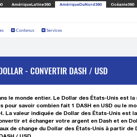
60
AmériqueLatine360
AmériqueDuNord360
Océanie360
es
Contenus
Services
DOLLAR - CONVERTIR DASH / USD
s le monde entier. Le Dollar des États-Unis est la 
s pour savoir combien fait 1 DASH en USD ou le mon
H. La valeur indiquée de Dollar des États-Unis est 
vertir et échanger votre argent en Dash et en Doll
aux de change du Dollar des États-Unis à partir de
 DASH / USD.