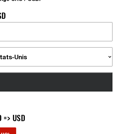
SD
O => USD