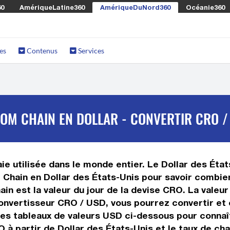
60
AmériqueLatine360
AmériqueDuNord360
Océanie360
es
Contenus
Services
OM CHAIN EN DOLLAR - CONVERTIR CRO /
 utilisée dans le monde entier. Le Dollar des États
 Chain en Dollar des États-Unis pour savoir combie
in est la valeur du jour de la devise CRO. La valeur
onvertisseur CRO / USD, vous pourrez convertir et
 les tableaux de valeurs USD ci-dessous pour connaî
O à partir de Dollar des États-Unis et le taux de c