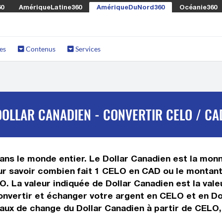
60
AmériqueLatine360
AmériqueDuNord360
Océanie360
es
Contenus
Services
OLLAR CANADIEN - CONVERTIR CELO / CA
ns le monde entier. Le Dollar Canadien est la monna
r savoir combien fait 1 CELO en CAD ou le montant 
LO. La valeur indiquée de Dollar Canadien est la va
vertir et échanger votre argent en CELO et en Doll
aux de change du Dollar Canadien à partir de CELO,