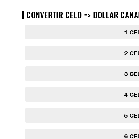
CONVERTIR CELO => DOLLAR CANAD
1 CE
2 CE
3 CE
4 CE
5 CE
6 CE