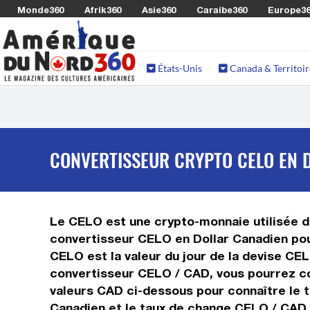
Monde360
Afrik360
Asie360
Caraibe360
Europe3
États-Unis
Canada & Territoir
CONVERTISSEUR CRYPTO CELO EN D
Le CELO est une crypto-monnaie utilisée da
convertisseur CELO en Dollar Canadien pou
CELO est la valeur du jour de la devise CE
convertisseur CELO / CAD, vous pourrez con
valeurs CAD ci-dessous pour connaître le t
Canadien et le taux de change CELO / CAD.