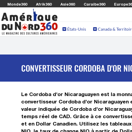
Monde360
Afrik360
Asie360
Caraibe360
Europe3
États-Unis
Canada & Territoir
CONVERTISSEUR CORDOBA D'OR NI
Le Cordoba d'or Nicaraguayen est la monnai
convertisseur Cordoba d'or Nicaraguayen e
valeur indiquée de Cordoba d'or Nicaraguaye
temps réel de CAD. Grâce à ce convertisse
et en Dollar Canadien. Utilisez les tableau
NIO, le taux de change NIO à partir de Doll