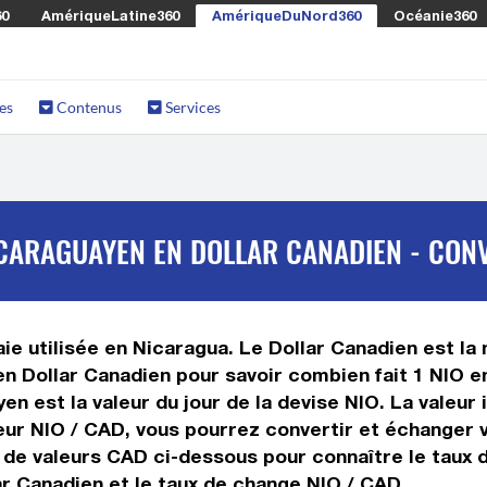
60
AmériqueLatine360
AmériqueDuNord360
Océanie360
es
Contenus
Services
CARAGUAYEN EN DOLLAR CANADIEN - CONV
e utilisée en Nicaragua. Le Dollar Canadien est la 
n Dollar Canadien pour savoir combien fait 1 NIO e
n est la valeur du jour de la devise NIO. La valeur 
ur NIO / CAD, vous pourrez convertir et échanger 
x de valeurs CAD ci-dessous pour connaître le taux 
ar Canadien et le taux de change NIO / CAD.