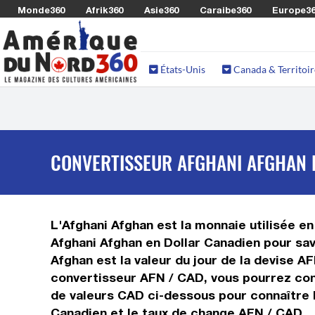
Monde360
Afrik360
Asie360
Caraibe360
Europe3
États-Unis
Canada & Territoir
CONVERTISSEUR AFGHANI AFGHAN E
L'Afghani Afghan est la monnaie utilisée en
Afghani Afghan en Dollar Canadien pour sav
Afghan est la valeur du jour de la devise A
convertisseur AFN / CAD, vous pourrez conv
de valeurs CAD ci-dessous pour connaître l
Canadien et le taux de change AFN / CAD.